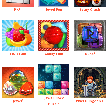
KK+
Jewel Fun
Scary Crush
Fruit Fun!
Candy Fun!
Rune³
Jewel Block
Jewel³
Pixel Dungeon +
Puzzle